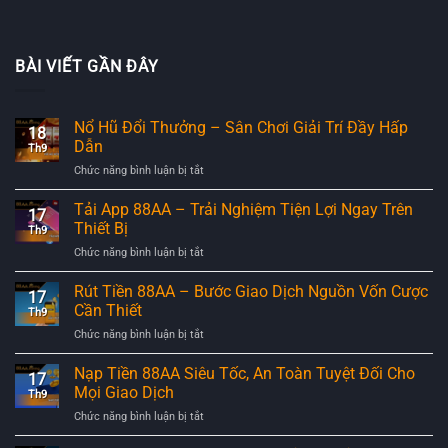
BÀI VIẾT GẦN ĐÂY
Nổ Hũ Đổi Thưởng – Sân Chơi Giải Trí Đầy Hấp
18
Dẫn
Th9
ở
Chức năng bình luận bị tắt
Nổ
Hũ
Tải App 88AA – Trải Nghiệm Tiện Lợi Ngay Trên
17
Đổi
Thiết Bị
Th9
Thưởng
ở
Chức năng bình luận bị tắt
–
Tải
Sân
App
Rút Tiền 88AA – Bước Giao Dịch Nguồn Vốn Cược
Chơi
17
88AA
Giải
Cần Thiết
Th9
–
Trí
ở
Chức năng bình luận bị tắt
Trải
Đầy
Rút
Nghiệm
Hấp
Tiền
Nạp Tiền 88AA Siêu Tốc, An Toàn Tuyệt Đối Cho
Tiện
Dẫn
17
88AA
Lợi
Mọi Giao Dịch
Th9
–
Ngay
ở
Chức năng bình luận bị tắt
Bước
Trên
Nạp
Giao
Thiết