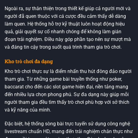
Ngoài ra, sự thân thiện trong thiết kế giúp cả người mới và
người đã quen thuộc với cá cược đều cảm thấy dễ dàng
làm quen. Hệ thống hỗ trợ kỹ thuật luôn hoạt động hiệu
quả, giải quyết sự cố nhanh chóng để không làm gián
đoạn trải nghiệm. Điều này góp phần tạo nên sự mượt mà
và đáng tin cậy trong suốt quá trình tham gia trò chơi.
Kho trò chơi đa dạng
Kho trò chơi thực sự là điểm nhấn thu hút đông đảo người
tham gia. Từ những game bài truyền thống như poker,
baccarat cho đến các slot game hiện đại, nền tảng mang
đến nhiều lựa chọn phong phú. Sự đa dạng này giúp mỗi
người tham gia đều tìm thấy trò chơi phù hợp với sở thích
và kỹ năng của mình.
Đặc biệt, hệ thống sòng bài trực tuyến sử dụng công nghệ
livestream chuẩn HD, mang đến trải nghiệm chân thực như