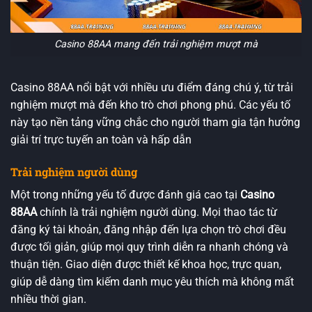
Casino 88AA mang đến trải nghiệm mượt mà
Casino 88AA nổi bật với nhiều ưu điểm đáng chú ý, từ trải
nghiệm mượt mà đến kho trò chơi phong phú. Các yếu tố
này tạo nền tảng vững chắc cho người tham gia tận hưởng
giải trí trực tuyến an toàn và hấp dẫn
Trải nghiệm người dùng
Một trong những yếu tố được đánh giá cao tại
Casino
88AA
chính là trải nghiệm người dùng. Mọi thao tác từ
đăng ký tài khoản, đăng nhập đến lựa chọn trò chơi đều
được tối giản, giúp mọi quy trình diễn ra nhanh chóng và
thuận tiện. Giao diện được thiết kế khoa học, trực quan,
giúp dễ dàng tìm kiếm danh mục yêu thích mà không mất
nhiều thời gian.