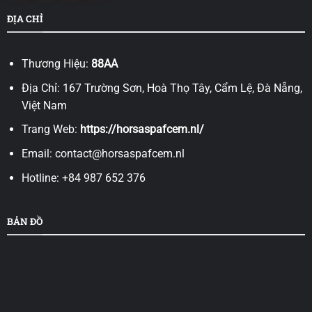
ĐỊA CHỈ
Thương Hiệu:
88AA
Địa Chỉ: 167 Trường Sơn, Hoà Thọ Tây, Cẩm Lệ, Đà Nẵng,
Việt Nam
Trang Web:
https://horsaspafcem.nl/
Email:
contact@horsaspafcem.nl
Hotline: +84 987 652 376
BẢN ĐỒ