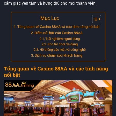
cảm giác yên tâm và hứng thú cho mọi thành viên.
Mục Lục
Tổng quan về Casino 88AA và các tính năng nổi bật
Điểm nổi bật của Casino 88AA
Trải nghiệm người dùng
Kho trò chơi đa dạng
Hệ thống bảo mật và công nghệ
Dịch vụ chăm sóc khách hàng
Tổng quan về Casino 88AA và các tính năng
nổi bật